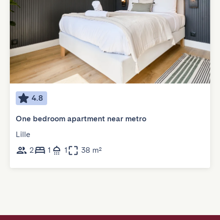
4.8
One bedroom apartment near metro
Lille
2
1
1
38 m²