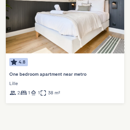
4.8
One bedroom apartment near metro
Lille
2
1
1
38 m²