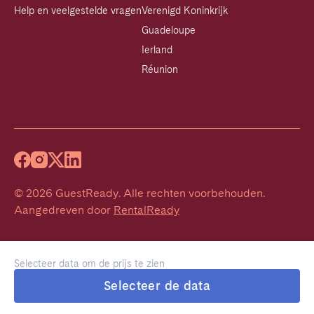
Help en veelgestelde vragen
Verenigd Koninkrijk
Guadeloupe
Ierland
Réunion
©
2026
GuestReady
.
Alle rechten voorbehouden.
Aangedreven door
RentalReady
Selecteer data om de prijs te zien
Selecteer de data