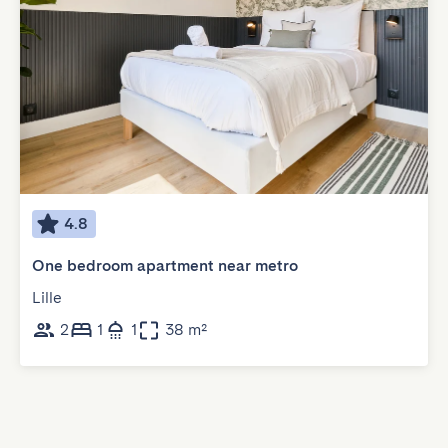
4.8
One bedroom apartment near metro
Lille
2
1
1
38 m²