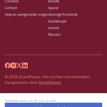
Carrières
Brazilië
Contact
Spanje
Help en veelgestelde vragen
Verenigd Koninkrijk
Guadeloupe
Ierland
Réunion
©
2026
GuestReady
.
Alle rechten voorbehouden.
Aangedreven door
RentalReady
Selecteer data om de prijs te zien