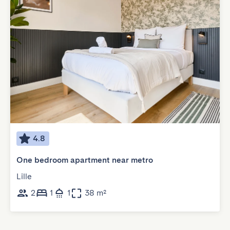
4.8
One bedroom apartment near metro
Lille
2
1
1
38 m²