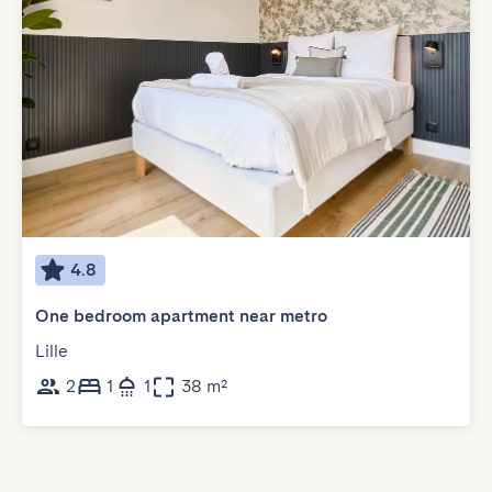
4.8
One bedroom apartment near metro
Lille
2
1
1
38 m²