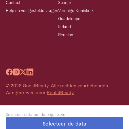
Contact
Spanje
Help en veelgestelde vragen
Verenigd Koninkrijk
Guadeloupe
Ierland
Réunion
©
2026
GuestReady
.
Alle rechten voorbehouden.
Aangedreven door
RentalReady
Selecteer data om de prijs te zien
Selecteer de data