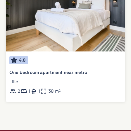
4.8
One bedroom apartment near metro
Lille
2
1
1
38 m²