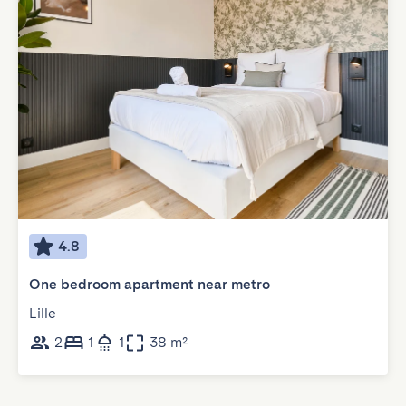
4.8
One bedroom apartment near metro
Lille
2
1
1
38 m²