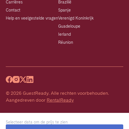
Carrières
Brazilië
Contact
Spanje
Help en veelgestelde vragen
Verenigd Koninkrijk
Guadeloupe
Ierland
Réunion
©
2026
GuestReady
.
Alle rechten voorbehouden.
Aangedreven door
RentalReady
Selecteer data om de prijs te zien