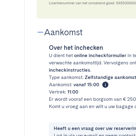
Licentienummer van het onroerend goed: 59350000
Aankomst
Over het inchecken
U dient het
online incheckformulier
in t
verwachte aankomsttijd. Vervolgens on
incheckinstructies
.
Type aankomst:
Zelfstandige aankoms
Aankomst:
vanaf 15:00
Vertrek:
11:00
Er wordt vooraf een borgsom van € 25
Komt u vroeg aan en wilt u uw bagage 
Heeft u een vraag over uw reserveri
Log in via uw e-mail en neem contact