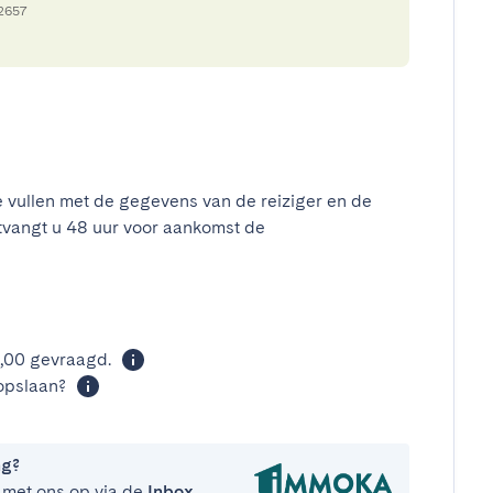
02657
e vullen met de gegevens van de reiziger en de
tvangt u 48 uur voor aankomst de
t
0,00 gevraagd.
opslaan?
ng?
 met ons op via de
Inbox
.