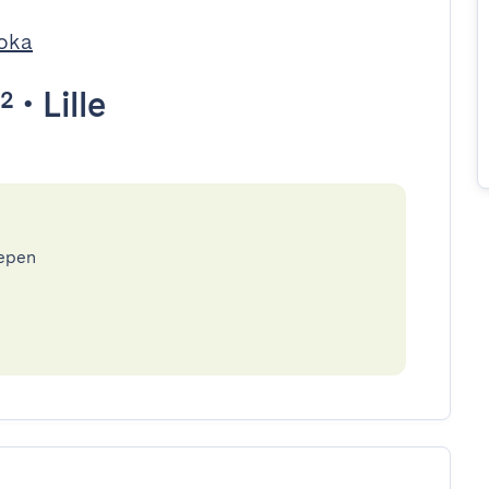
oka
²
•
Lille
epen