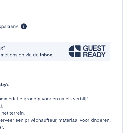
t
opslaan?
ng?
 met ons op via de
Inbox
.
by's
.
mmodatie grondig voor en na elk verblijf.
t.
het terrein.
erveer een privéchauffeur, materiaal voor kinderen,
r.