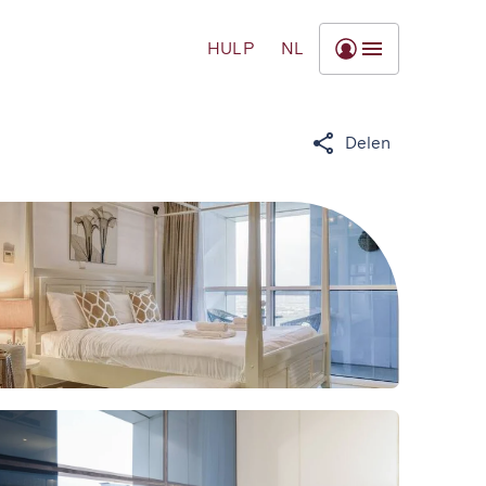
HULP
NL
Delen