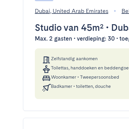
Dubai, United Arab Emirates
Be
Studio
van 45m²
•
Dub
Max. 2 gasten • verdieping: 30 • toeg
Zelfstandig aankomen
Toilettas, handdoeken en beddengo
Woonkamer
•
Tweepersoonsbed
Badkamer
•
toiletten, douche