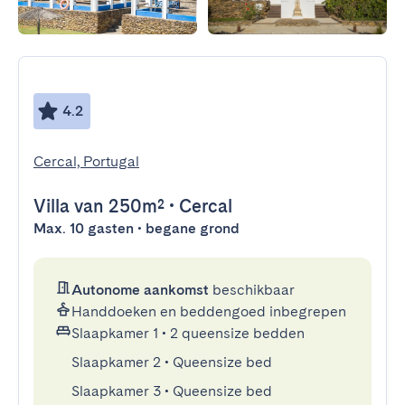
4.2
Cercal, Portugal
Villa
van 250m²
•
Cercal
Max. 10 gasten • begane grond
Autonome aankomst
beschikbaar
Handdoeken en beddengoed inbegrepen
Slaapkamer 1
•
2 queensize bedden
Slaapkamer 2
•
Queensize bed
Slaapkamer 3
•
Queensize bed