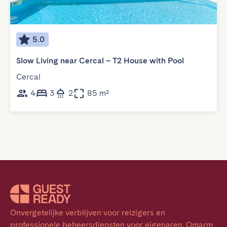
5.0
Slow Living near Cercal – T2 House with Pool
Cercal
4
3
2
85 m²
Onvergetelijke verblijven voor reizigers en 
professionele beheersdiensten voor eigenaren. Omarm 