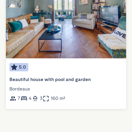
5.0
Beautiful house with pool and garden
Bordeaux
7
4
3
160 m²