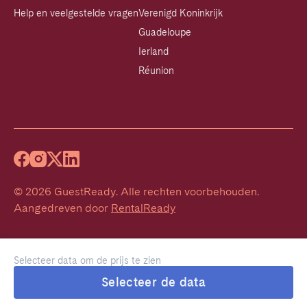
Help en veelgestelde vragen
Verenigd Koninkrijk
Guadeloupe
Ierland
Réunion
©
2026
GuestReady
.
Alle rechten voorbehouden.
Aangedreven door
RentalReady
Selecteer data om de prijs te zien
Selecteer de data