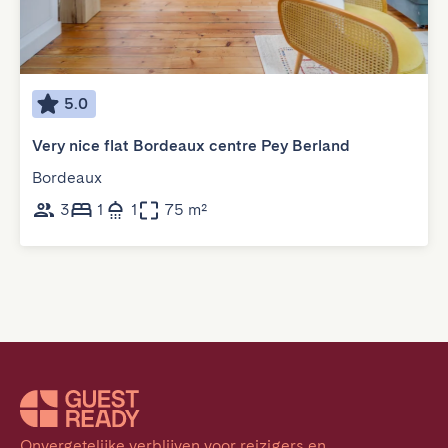
5.0
Very nice flat Bordeaux centre Pey Berland
Bordeaux
3
1
1
75 m²
Onvergetelijke verblijven voor reizigers en 