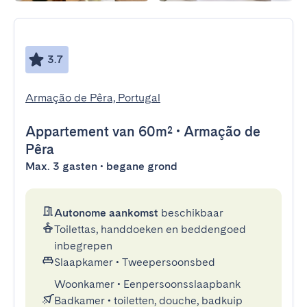
3.7
Armação de Pêra, Portugal
Appartement
van 60m²
•
Armação de
Pêra
Max. 3 gasten • begane grond
Autonome aankomst
beschikbaar
Toilettas, handdoeken en beddengoed
inbegrepen
Slaapkamer
•
Tweepersoonsbed
Woonkamer
•
Eenpersoonsslaapbank
Badkamer
•
toiletten, douche, badkuip