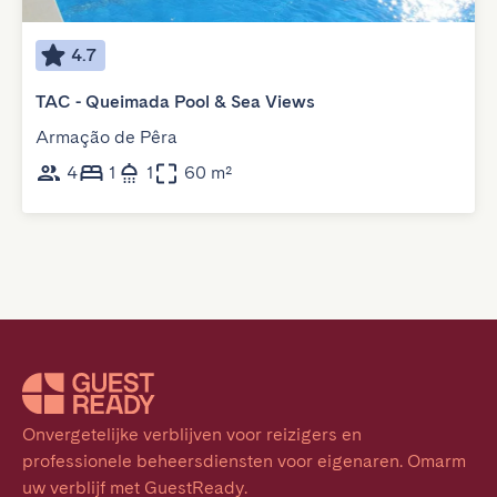
4.7
TAC - Queimada Pool & Sea Views
Armação de Pêra
4
1
1
60 m²
Onvergetelijke verblijven voor reizigers en 
professionele beheersdiensten voor eigenaren. Omarm 
uw verblijf met GuestReady.