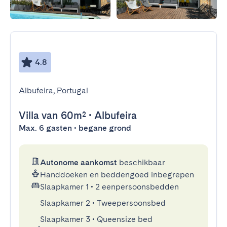
4.8
Albufeira, Portugal
Villa
van 60m²
•
Albufeira
Max. 6 gasten • begane grond
Autonome aankomst
beschikbaar
Handdoeken en beddengoed inbegrepen
Slaapkamer 1
•
2 eenpersoonsbedden
Slaapkamer 2
•
Tweepersoonsbed
Slaapkamer 3
•
Queensize bed