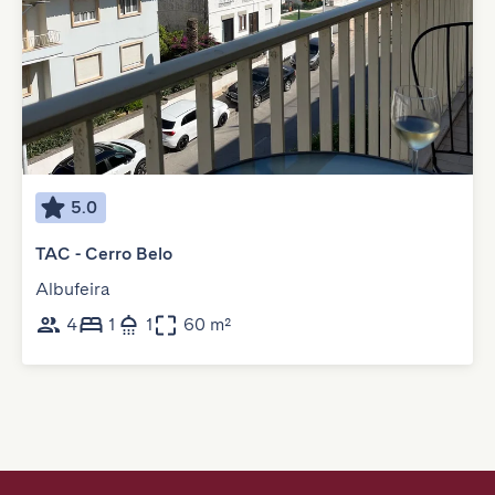
5.0
TAC - Cerro Belo
Albufeira
4
1
1
60 m²