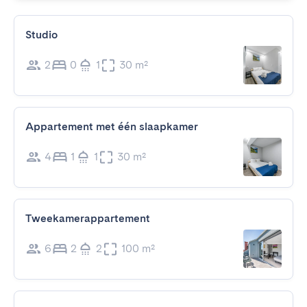
Studio
2
0
1
30 m²
Appartement met één slaapkamer
4
1
1
30 m²
Tweekamerappartement
6
2
2
100 m²