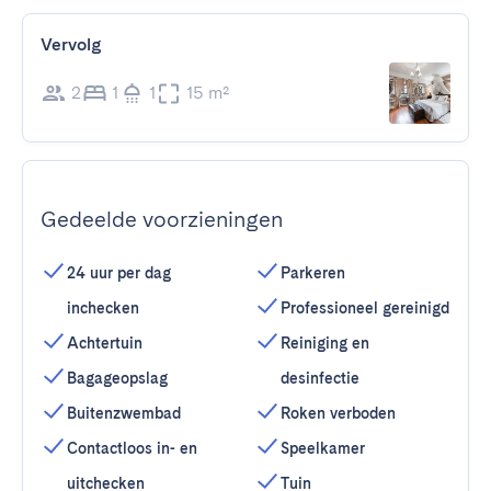
Vervolg
2
1
1
15 m²
Gedeelde voorzieningen
24 uur per dag
Parkeren
inchecken
Professioneel gereinigd
Achtertuin
Reiniging en
Bagageopslag
desinfectie
Buitenzwembad
Roken verboden
Contactloos in- en
Speelkamer
uitchecken
Tuin