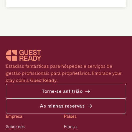
Estadias fantásticas para hóspedes e serviços de 
gestão profissionais para proprietários. Embrace your 
stay com a GuestReady.
Torne-se anfitrião
As minhas reservas
Empresa
Países
Sobre nós
França