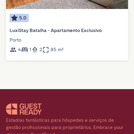
5.0
LuxiStay Batalha - Apartamento Exclusivo
Porto
4
1
2
85 m²
Estadias fantásticas para hóspedes e serviços de 
gestão profissionais para proprietários. Embrace your 