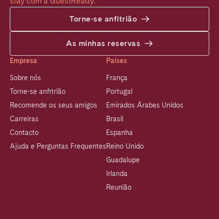
stay com a GuestReady.
Torne-se anfitrião
As minhas reservas
Empresa
Países
Sobre nós
França
Torne-se anfitrião
Portugal
Recomende os seus amigos
Emirados Árabes Unidos
Carreiras
Brasil
Contacto
Espanha
Ajuda e Perguntas Frequentes
Reino Unido
Guadalupe
Irlanda
Reunião