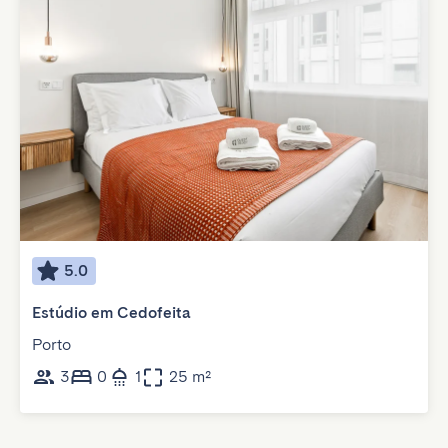
5.0
Estúdio em Cedofeita
Porto
3
0
1
25 m²