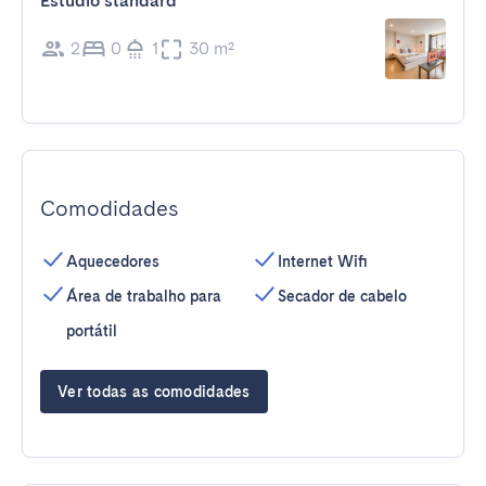
Estúdio standard
2
0
1
30 m²
Comodidades
Aquecedores
Internet Wifi
Área de trabalho para
Secador de cabelo
portátil
Ver todas as comodidades