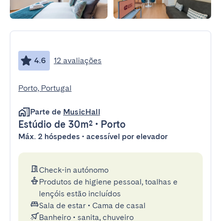
4.6
12 avaliações
Porto, Portugal
Parte de
MusicHall
Estúdio
de 30m²
•
Porto
Máx. 2 hóspedes • acessível por elevador
Check-in autónomo
Produtos de higiene pessoal, toalhas e
lençóis estão incluídos
Sala de estar
•
Cama de casal
Banheiro
•
sanita, chuveiro