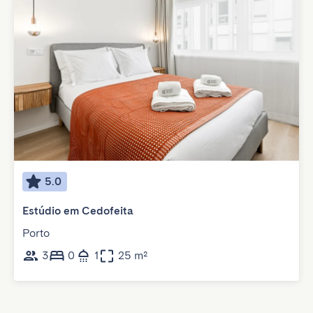
5.0
Estúdio em Cedofeita
Porto
3
0
1
25 m²