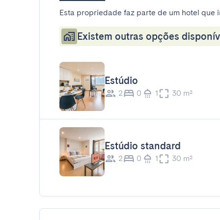
Esta propriedade faz parte de um hotel que i
Existem outras opções disponív
Estúdio
2
0
1
30 m²
Estúdio standard
2
0
1
30 m²