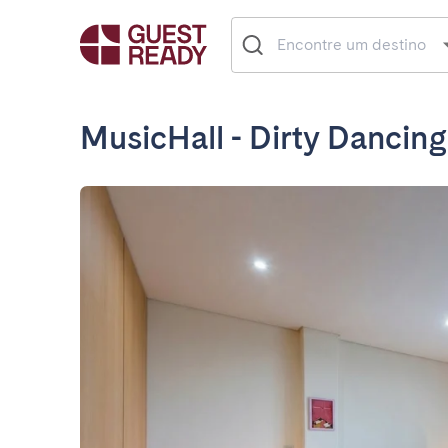
MusicHall - Dirty Dancing