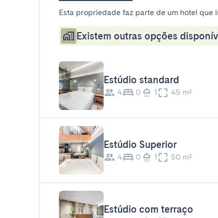
Esta propriedade faz parte de um hotel que i
Existem outras opções disponív
Estúdio standard
4
0
1
45 m²
Estúdio Superior
4
0
1
50 m²
Estúdio com terraço