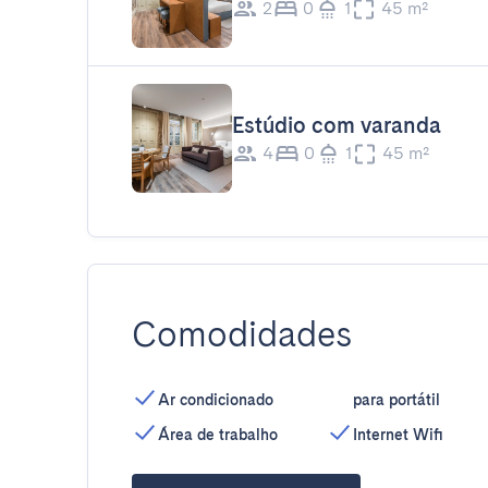
2
0
1
45 m²
Estúdio com varanda
4
0
1
45 m²
Comodidades
Ar condicionado
para portátil
Área de trabalho
Internet Wifi