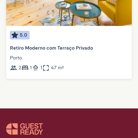
5.0
Retiro Moderno com Terraço Privado
Porto
2
1
1
47 m²