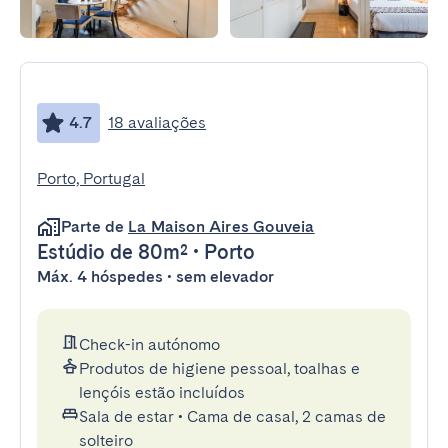
4.7
18 avaliações
Porto, Portugal
Parte de
La Maison Aires Gouveia
Estúdio
de 80m²
•
Porto
Máx. 4 hóspedes • sem elevador
Check-in autónomo
Produtos de higiene pessoal, toalhas e
lençóis estão incluídos
Sala de estar
•
Cama de casal, 2 camas de
solteiro