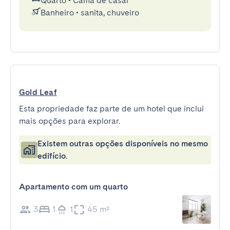
Quarto
•
Cama de casal
Banheiro
•
sanita, chuveiro
Gold Leaf
Esta propriedade faz parte de um hotel que inclui
mais opções para explorar.
Existem outras opções disponíveis no mesmo
edifício.
Apartamento com um quarto
3
1
1
45 m²