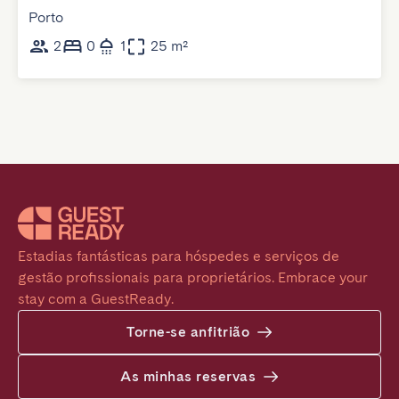
Porto
2
0
1
25 m²
Estadias fantásticas para hóspedes e serviços de 
gestão profissionais para proprietários. Embrace your 
stay com a GuestReady.
Torne-se anfitrião
As minhas reservas