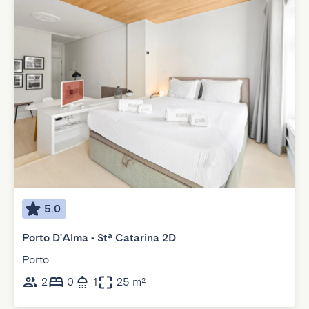
5.0
Porto D'Alma - Stª Catarina 2D
Porto
2
0
1
25 m²