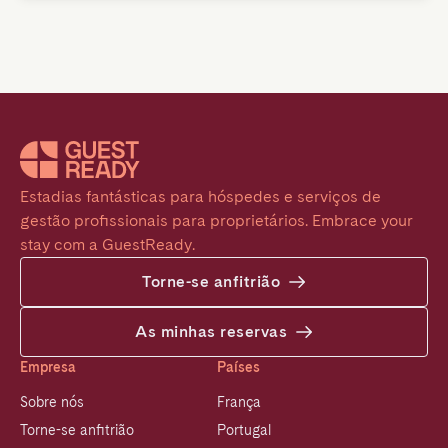
Estadias fantásticas para hóspedes e serviços de 
gestão profissionais para proprietários. Embrace your 
stay com a GuestReady.
Torne-se anfitrião
As minhas reservas
Empresa
Países
Sobre nós
França
Torne-se anfitrião
Portugal