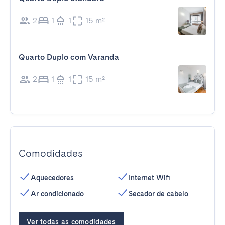
2
1
1
15 m²
Quarto Duplo com Varanda
2
1
1
15 m²
Comodidades
Aquecedores
Internet Wifi
Ar condicionado
Secador de cabelo
Ver todas as comodidades