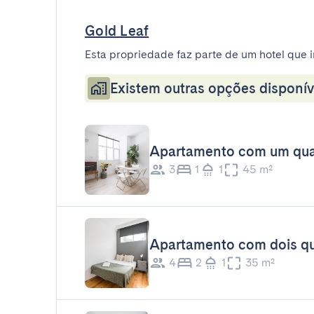
Gold Leaf
Esta propriedade faz parte de um hotel que i
Existem outras opções disponív
Apartamento com um qua
3
1
1
45 m²
Apartamento com dois qu
4
2
1
35 m²