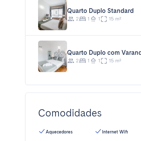
Quarto Duplo Standard
2
1
1
15 m²
Quarto Duplo com Varan
2
1
1
15 m²
Comodidades
Aquecedores
Internet Wifi