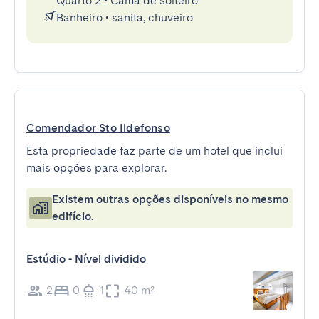
Quarto 2
•
Cama de solteiro
Banheiro
•
sanita, chuveiro
Comendador Sto Ildefonso
Esta propriedade faz parte de um hotel que inclui
mais opções para explorar.
Existem outras opções disponíveis no mesmo
edifício.
Estúdio - Nível dividido
2
0
1
40 m²