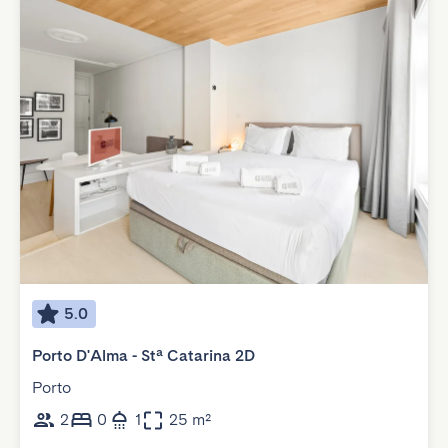
5.0
Porto D'Alma - Stª Catarina 2D
Porto
2
0
1
25 m²