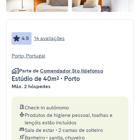
4.5
14 avaliações
Porto, Portugal
Parte de
Comendador Sto Ildefonso
Estúdio
de 40m²
•
Porto
Máx. 2 hóspedes
Check-in autónomo
Produtos de higiene pessoal, toalhas e
lençóis estão incluídos
Sala de estar
•
2 camas de solteiro
Banheiro
•
sanita, chuveiro