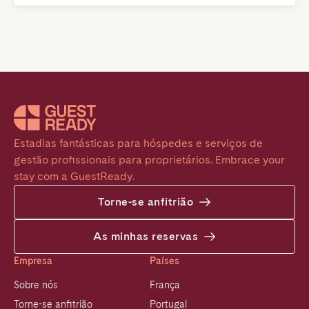
Estadias fantásticas para hóspedes e serviços de 
gestão profissionais para proprietários. Embrace your 
stay com a GuestReady.
Torne-se anfitrião
As minhas reservas
Empresa
Países
Sobre nós
França
Torne-se anfitrião
Portugal