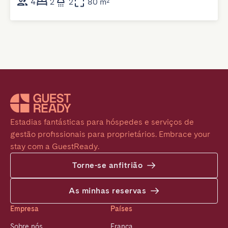
4
2
2
80 m²
Estadias fantásticas para hóspedes e serviços de 
gestão profissionais para proprietários. Embrace your 
stay com a GuestReady.
Torne-se anfitrião
As minhas reservas
Empresa
Países
Sobre nós
França