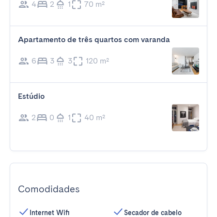
4
2
1
70 m²
Apartamento de três quartos com varanda
6
3
3
120 m²
Estúdio
2
0
1
40 m²
Comodidades
Internet Wifi
Secador de cabelo