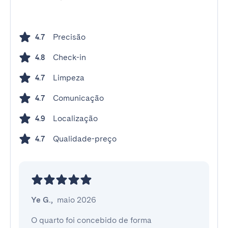
Precisão
4.7
Check-in
4.8
Limpeza
4.7
Comunicação
4.7
Localização
4.9
Qualidade-preço
4.7
Ye G.
,
maio 2026
O quarto foi concebido de forma 