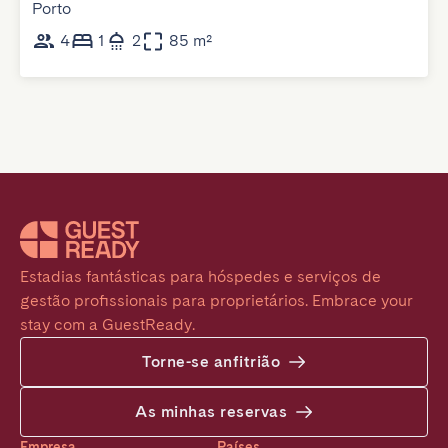
Porto
4
1
2
85 m²
Estadias fantásticas para hóspedes e serviços de 
gestão profissionais para proprietários. Embrace your 
stay com a GuestReady.
Torne-se anfitrião
As minhas reservas
Empresa
Países