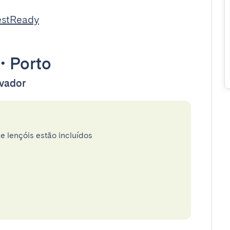
estReady
•
Porto
evador
e lençóis estão incluídos