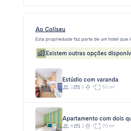
Ao Coliseu
Esta propriedade faz parte de um hotel que i
Existem outras opções disponív
Estúdio com varanda
2
0
1
50 m²
Apartamento com dois qu
6
2
1
70 m²