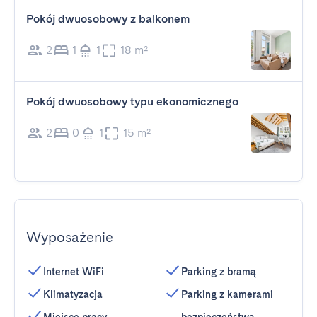
Pokój dwuosobowy z balkonem
2
1
1
18 m²
Pokój dwuosobowy typu ekonomicznego
2
0
1
15 m²
Wyposażenie
Internet WiFi
Parking z bramą
Klimatyzacja
Parking z kamerami