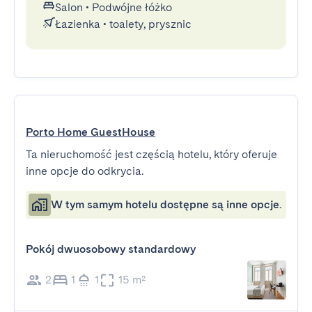
Salon
•
Podwójne łóżko
Łazienka
•
toalety, prysznic
Porto Home GuestHouse
Ta nieruchomość jest częścią hotelu, który oferuje
inne opcje do odkrycia.
W tym samym hotelu dostępne są inne opcje.
Pokój dwuosobowy standardowy
2
1
1
15 m²