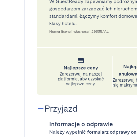
W GuestReady zapewniamy podróżnym
gospodarzom zarządzać ich nieruchomo
standardami. Łączymy komfort domoweg
klasy hotelu.
Numer licencji własności: 29335/AL
Najle
Najlepsze ceny
anulowa
Zarezerwuj na naszej
platformie, aby uzyskać
Zarezerwuj b
najlepsze ceny.
się maksyma
Przyjazd
Informacje o odprawie
Należy wypełnić
formularz odprawy on