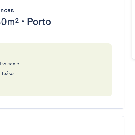
ences
30m²
•
Porto
l w cenie
 łóżko