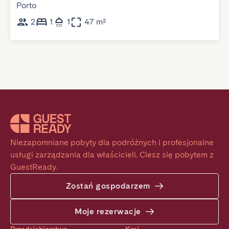
Porto
2
1
1
47 m²
Niezapomniane pobyty dla podróżnych i profesjonalne 
usługi zarządzania dla właścicieli. Ciesz się pobytem z 
GuestReady.
Zostań gospodarzem
Moje rezerwacje