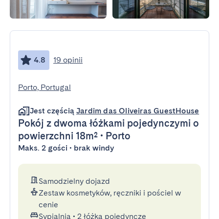
4.8
19 opinii
Porto, Portugal
Jest częścią
Jardim das Oliveiras GuestHouse
Pokój z dwoma łóżkami pojedynczymi
o
powierzchni 18m²
•
Porto
Maks. 2 gości • brak windy
Samodzielny dojazd
Zestaw kosmetyków, ręczniki i pościel w
cenie
Sypialnia
•
2 łóżka pojedyncze