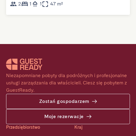
2
1
1
47 m²
Niezapomniane pobyty dla podróżnych i profesjonalne 
usługi zarządzania dla właścicieli. Ciesz się pobytem z 
GuestReady.
Zostań gospodarzem
Moje rezerwacje
Przedsiębiorstwo
Kraj