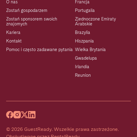
O nas
Francja
Zostań gospodarzem
Portugalia
Zostań sponsorem swoich
Zjednoczone Emiraty
znajomych
Arabskie
Kariera
Brazylia
Kontakt
Hiszpania
Pomoc i często zadawane pytania
Wielka Brytania
Gwadelupa
Irlandia
Reunion
©
2026
GuestReady
.
Wszelkie prawa zastrzeżone.
Obsługiwane przez
RentalReady