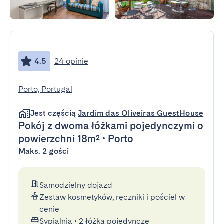
4.5
24 opinie
Porto, Portugal
Jest częścią
Jardim das Oliveiras GuestHouse
Pokój z dwoma łóżkami pojedynczymi
o
powierzchni 18m²
•
Porto
Maks. 2 gości
Samodzielny dojazd
Zestaw kosmetyków, ręczniki i pościel w
cenie
Sypialnia
•
2 łóżka pojedyncze