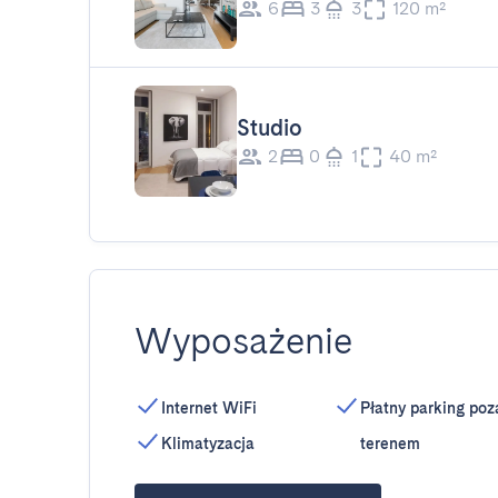
6
3
3
120 m²
Studio
2
0
1
40 m²
Wyposażenie
Internet WiFi
Płatny parking poz
Klimatyzacja
terenem