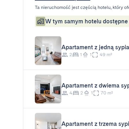
Ta nieruchomość jest częścią hotelu, który of
W tym samym hotelu dostępne s
Apartament z jedną sypia
2
1
1
49 m²
Apartament z dwiema syp
4
2
1
70 m²
Apartament z trzema sypi