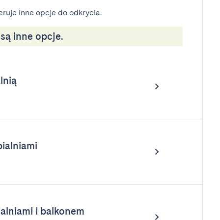
eruje inne opcje do odkrycia.
ą inne opcje.
lnią
ialniami
alniami i balkonem