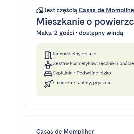
Jest częścią
Casas de Mompilhe
Mieszkanie
o powierzc
Maks. 2 gości • dostępny windą
Samodzielny dojazd
Zestaw kosmetyków, ręczniki i poście
Sypialnia
•
Podwójne łóżko
Łazienka
•
toalety, prysznic
Casas de Mompilher