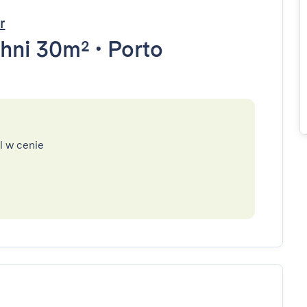
r
hni 30m²
•
Porto
l w cenie