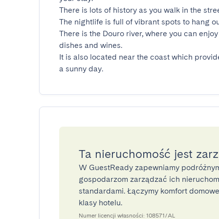
There is lots of history as you walk in the stre
The nightlife is full of vibrant spots to hang ou
There is the Douro river, where you can enjoy 
dishes and wines.

It is also located near the coast which provid
a sunny day.
Ta nieruchomość jest zar
W GuestReady zapewniamy podróżnym
gospodarzom zarządzać ich nieruchomo
standardami. Łączymy komfort domoweg
klasy hotelu.
Numer licencji własności: 108571/AL