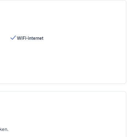
WiFi-internet
ken.