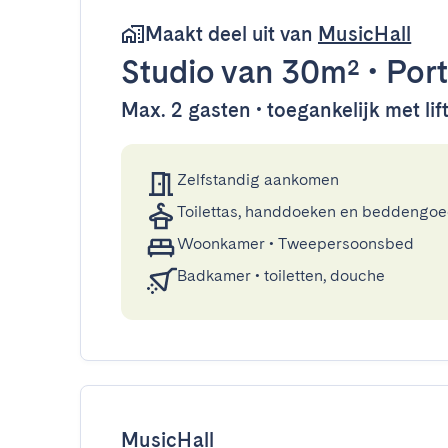
Maakt deel uit van
MusicHall
Studio
van 30m²
•
Por
Max. 2 gasten • toegankelijk met lif
Zelfstandig aankomen
Toilettas, handdoeken en beddengo
Woonkamer
•
Tweepersoonsbed
Badkamer
•
toiletten, douche
MusicHall