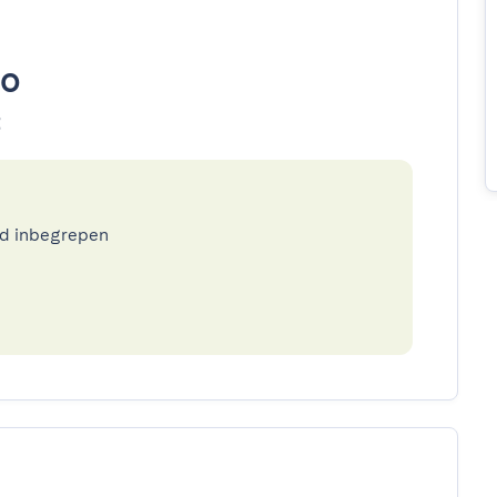
to
t
ed inbegrepen