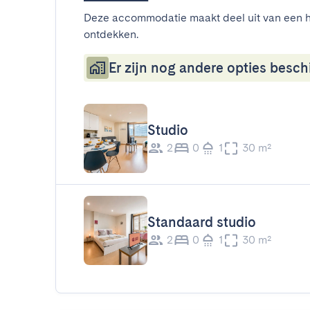
Deze accommodatie maakt deel uit van een h
ontdekken.
Er zijn nog andere opties beschi
Studio
2
0
1
30 m²
Standaard studio
2
0
1
30 m²