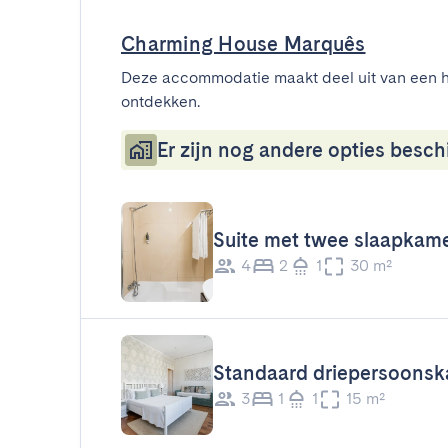
Charming House Marquês
Deze accommodatie maakt deel uit van een h
ontdekken.
Er zijn nog andere opties beschi
Suite met twee slaapkam
4
2
1
30 m²
Standaard driepersoons
3
1
1
15 m²