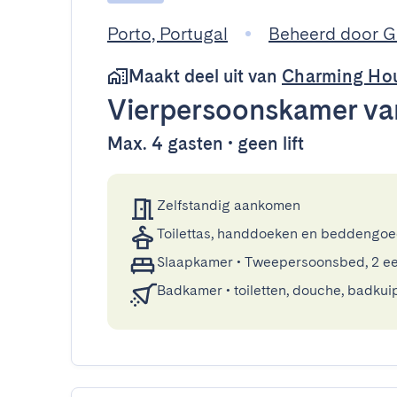
Porto, Portugal
Beheerd door 
Maakt deel uit van
Charming Ho
Vierpersoonskamer
va
Max. 4 gasten • geen lift
Zelfstandig aankomen
Toilettas, handdoeken en beddengo
Slaapkamer
•
Tweepersoonsbed, 2 e
Badkamer
•
toiletten, douche, badkui