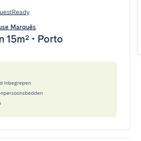
GuestReady
use Marquês
n 15m²
•
Porto
ed inbegrepen
enpersoonsbedden
p