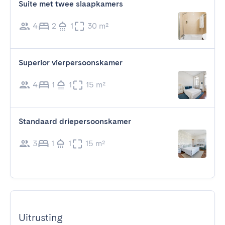
Suite met twee slaapkamers
4
2
1
30 m²
Superior vierpersoonskamer
4
1
1
15 m²
Standaard driepersoonskamer
3
1
1
15 m²
Uitrusting