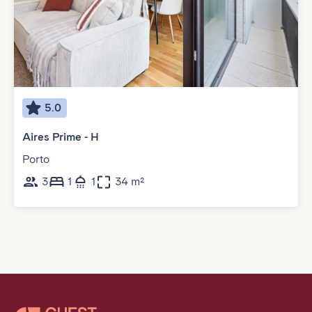
5.0
Aires Prime - H
Porto
3
1
1
34 m²