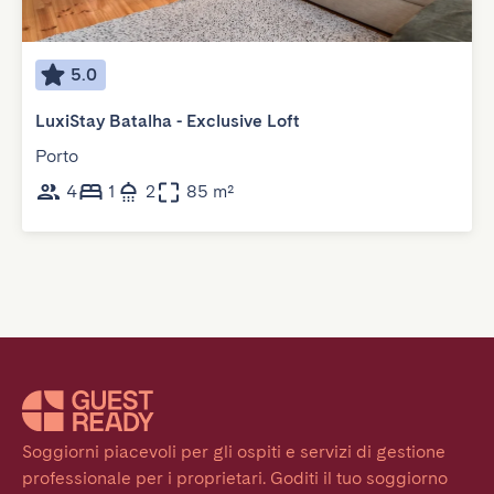
5.0
LuxiStay Batalha - Exclusive Loft
Porto
4
1
2
85 m²
Soggiorni piacevoli per gli ospiti e servizi di gestione 
professionale per i proprietari. Goditi il tuo soggiorno 