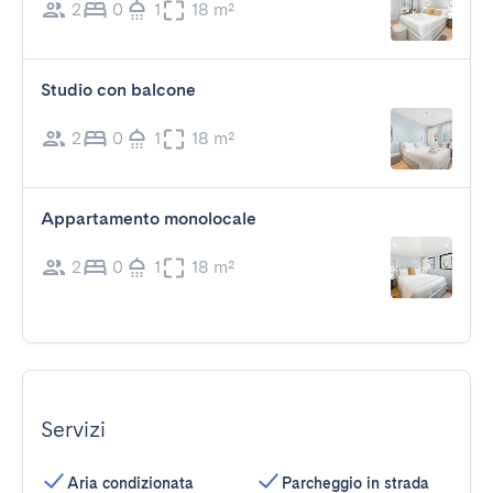
2
0
1
18 m²
Studio con balcone
2
0
1
18 m²
Appartamento monolocale
2
0
1
18 m²
Servizi
Aria condizionata
Parcheggio in strada