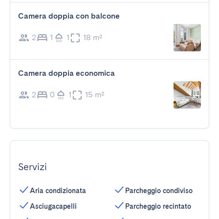
Camera doppia con balcone
2
1
1
18 m²
Camera doppia economica
2
0
1
15 m²
Servizi
Aria condizionata
Parcheggio condiviso
Asciugacapelli
Parcheggio recintato