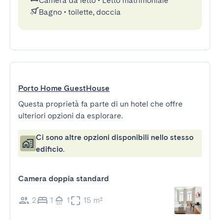
Camera da letto
•
Letto matrimoniale
Bagno
•
toilette, doccia
Porto Home GuestHouse
Questa proprietà fa parte di un hotel che offre
ulteriori opzioni da esplorare.
Ci sono altre opzioni disponibili nello stesso
edificio.
Camera doppia standard
2
1
1
15 m²