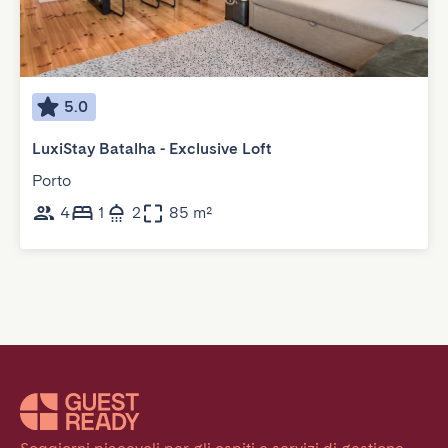
5.0
LuxiStay Batalha - Exclusive Loft
Porto
4
1
2
85 m²