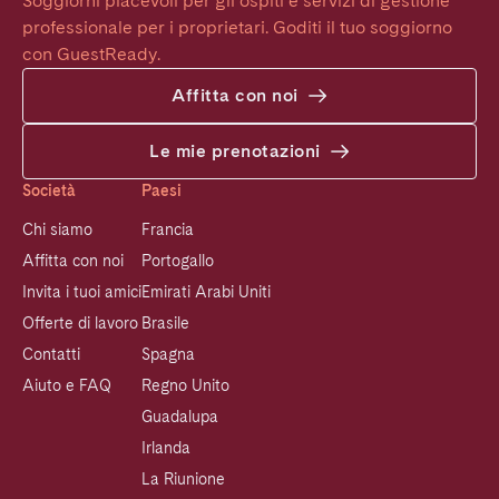
Soggiorni piacevoli per gli ospiti e servizi di gestione 
professionale per i proprietari. Goditi il tuo soggiorno 
con GuestReady.
Affitta con noi
Le mie prenotazioni
Società
Paesi
Chi siamo
Francia
Affitta con noi
Portogallo
Invita i tuoi amici
Emirati Arabi Uniti
Offerte di lavoro
Brasile
Contatti
Spagna
Aiuto e FAQ
Regno Unito
Guadalupa
Irlanda
La Riunione