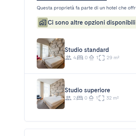
Questa proprietà fa parte di un hotel che offr
Ci sono altre opzioni disponibili
Studio standard
4
0
1
29 m²
Studio superiore
2
0
1
32 m²