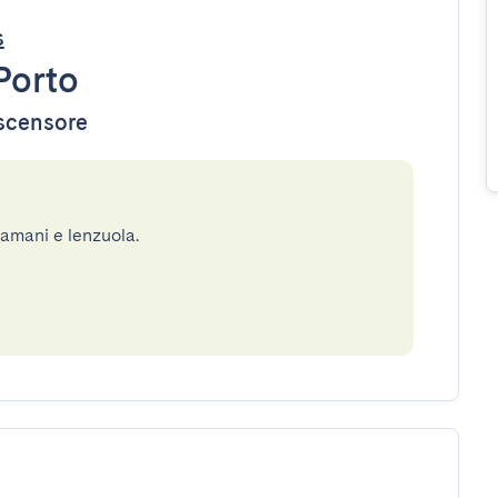
s
Porto
ascensore
gamani e lenzuola.