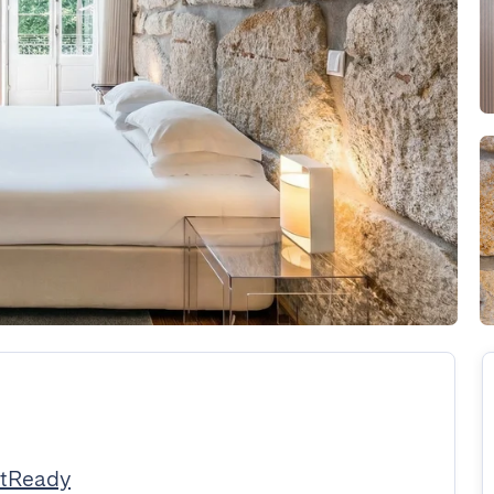
stReady