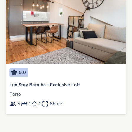
5.0
LuxiStay Batalha - Exclusive Loft
Porto
4
1
2
85 m²