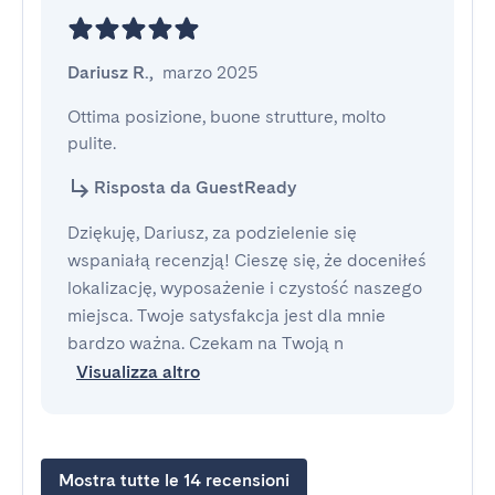
Dariusz R.
,
marzo 2025
Ottima posizione, buone strutture, molto 
pulite.
Risposta da GuestReady
Dziękuję, Dariusz, za podzielenie się
wspaniałą recenzją! Cieszę się, że doceniłeś
lokalizację, wyposażenie i czystość naszego
miejsca. Twoje satysfakcja jest dla mnie
bardzo ważna. Czekam na Twoją n
Visualizza altro
Mostra tutte le 14 recensioni