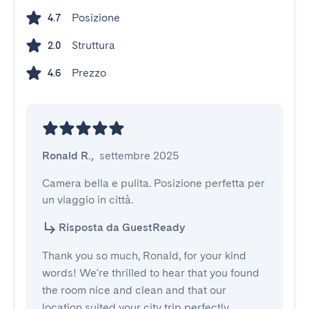
Posizione
4.7
Struttura
2.0
Prezzo
4.6
Ronald R.
,
settembre 2025
Camera bella e pulita. Posizione perfetta per 
un viaggio in città.
Risposta da GuestReady
Thank you so much, Ronald, for your kind
words! We're thrilled to hear that you found
the room nice and clean and that our
location suited your city trip perfectly.