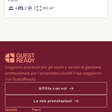
Porto
4
2
2
80 m²
Soggiorni piacevoli per gli ospiti e servizi di gestione 
professionale per i proprietari. Goditi il tuo soggiorno 
con GuestReady.
Affitta con noi
Le mie prenotazioni
Società
Paesi