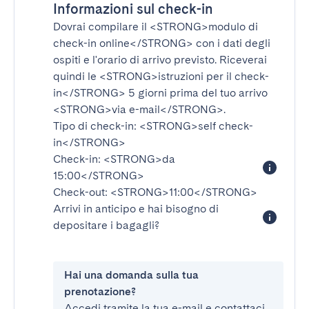
Informazioni sul check-in
Dovrai compilare il
<STRONG>modulo di
check-in online</STRONG>
con i dati degli
ospiti e l'orario di arrivo previsto. Riceverai
quindi le
<STRONG>istruzioni per il check-
in</STRONG>
5 giorni prima del tuo arrivo
<STRONG>via e-mail</STRONG>
.
Tipo di check-in:
<STRONG>self check-
in</STRONG>
Check-in:
<STRONG>da
15:00</STRONG>
Check-out:
<STRONG>11:00</STRONG>
Arrivi in anticipo e hai bisogno di
depositare i bagagli?
Hai una domanda sulla tua
prenotazione?
Accedi tramite la tua e-mail e contattaci