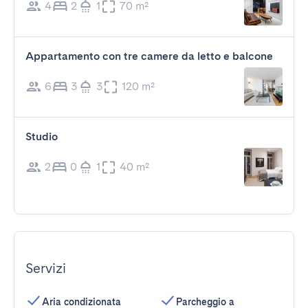
4
2
1
70 m²
Appartamento con tre camere da letto e balcone
6
3
3
120 m²
Studio
2
0
1
40 m²
Servizi
Aria condizionata
Parcheggio a