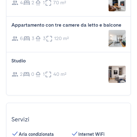
4
2
1
70 m²
Appartamento con tre camere da letto e balcone
6
3
3
120 m²
Studio
2
0
1
40 m²
Servizi
Aria condizionata
Internet WiFi