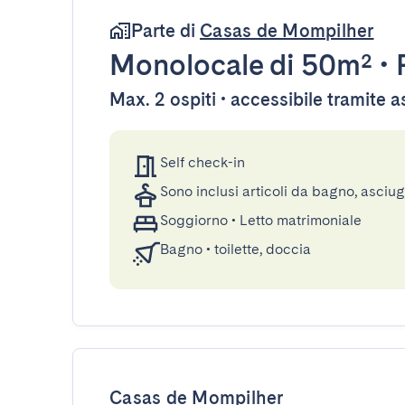
Parte di
Casas de Mompilher
Monolocale
di 50m²
•
Max. 2 ospiti • accessibile tramite 
Self check-in
Sono inclusi articoli da bagno, asciu
Soggiorno
•
Letto matrimoniale
Bagno
•
toilette, doccia
Casas de Mompilher