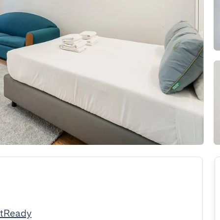
stReady