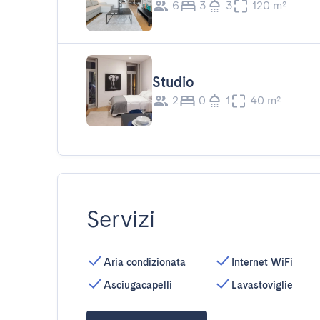
6
3
3
120 m²
Studio
2
0
1
40 m²
Servizi
Aria condizionata
Internet WiFi
Asciugacapelli
Lavastoviglie