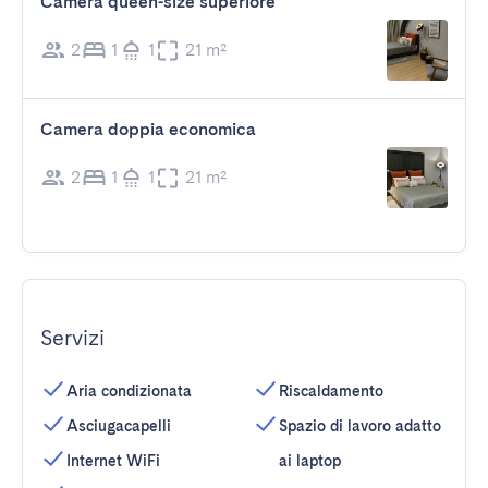
Camera queen-size superiore
2
1
1
21 m²
Camera doppia economica
2
1
1
21 m²
Servizi
Aria condizionata
Riscaldamento
Asciugacapelli
Spazio di lavoro adatto
Internet WiFi
ai laptop